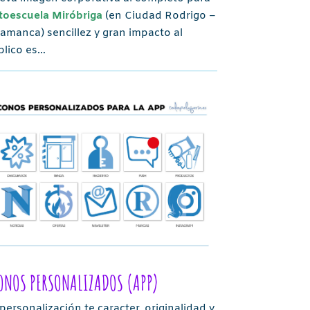
toescuela Miróbriga
(en Ciudad Rodrigo –
amanca) sencillez y gran impacto al
blico es…
ONOS PERSONALIZADOS (APP)
personalización te caracter, originalidad y