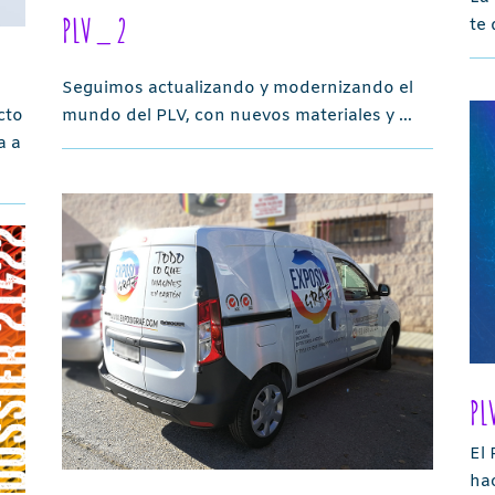
PLV_ 2
te 
Seguimos actualizando y modernizando el
cto
mundo del PLV, con nuevos materiales y …
a a
PL
El 
hac