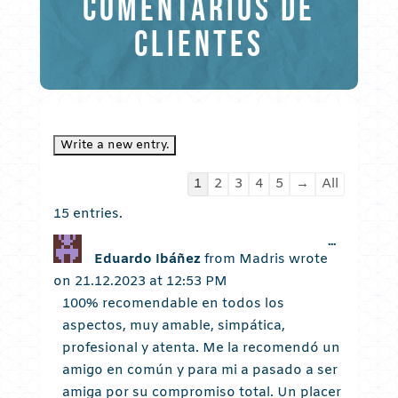
COMENTARIOS DE
CLIENTES
Guestbook
1
2
3
4
5
→
All
list
15 entries.
navigation
Toggle
...
this
Eduardo Ibáñez
from
Madris
wrote
metabox.
on
21.12.2023
at
12:53 PM
100% recomendable en todos los
aspectos, muy amable, simpática,
profesional y atenta. Me la recomendó un
amigo en común y para mi a pasado a ser
amiga por su compromiso total. Un placer