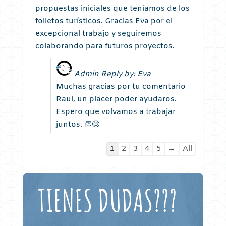
propuestas iniciales que teníamos de los
folletos turísticos. Gracias Eva por el
excepcional trabajo y seguiremos
colaborando para futuros proyectos.
Admin Reply by: Eva
Muchas gracias por tu comentario
Raul, un placer poder ayudaros.
Espero que volvamos a trabajar
juntos. 👏😊
Guestbook
1
2
3
4
5
→
All
list
navigation
TIENES DUDAS???