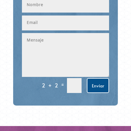
=
2 + 2
Enviar