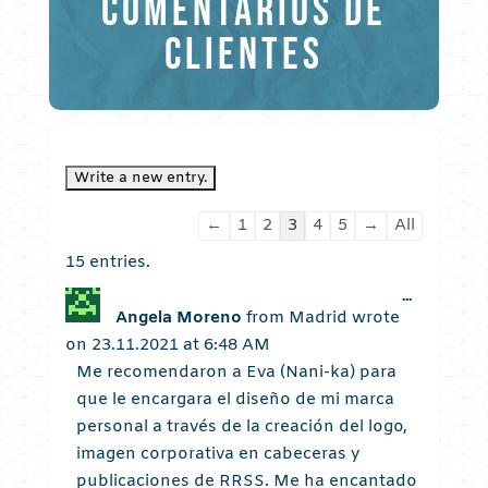
COMENTARIOS DE
CLIENTES
Guestbook
←
1
2
3
4
5
→
All
list
15 entries.
navigation
Toggle
...
this
Angela Moreno
from
Madrid
wrote
metabox.
on
23.11.2021
at
6:48 AM
Me recomendaron a Eva (Nani-ka) para
que le encargara el diseño de mi marca
personal a través de la creación del logo,
imagen corporativa en cabeceras y
publicaciones de RRSS. Me ha encantado